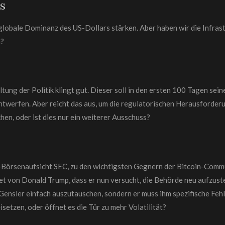
s
lobale Dominanz des US-Dollars stärken. Aber haben wir die Infrast
n?
ng der Politik klingt gut. Dieser soll
in den ersten 100 Tagen sein
entwerfen.
Aber reicht das aus, um die regulatorischen Herausforderu
chen, oder ist dies nur ein weiterer Ausschuss?
S-Börsenaufsicht SEC, zu den wichtigsten Gegnern der Bitcoin-Commu
 von Donald Trump, dass er nun versucht, die Behörde neu aufzustell
 Gensler einfach auszutauschen, sondern er muss ihm spezifische Fehl
etzen, oder öffnet es die Tür zu mehr Volatilität?