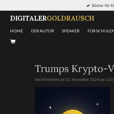
Bücher für K
Zum
Hauptinhalt
DIGITALER
GOLDRAUSCH
springen
HOME
DER AUTOR
SPEAKER
FÜR SCHULEN
Trumps Krypto-Vi
Veröffentlicht am 12. November 2024 um 11:0