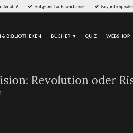
inder ab 9
Ratgeber für Erwachsene
Keynote Speak
 & BIBLIOTHEKEN
BÜCHER
QUIZ
WEBSHOP
sion: Revolution oder Ri
1