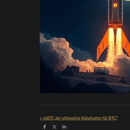
«
cbBTC der ultimative Katalisator für BTC?
T
T
T