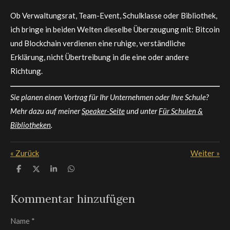
Ob Verwaltungsrat, Team-Event, Schulklasse oder Bibliothek,
ich bringe in beiden Welten dieselbe Überzeugung mit: Bitcoin
und Blockchain verdienen eine ruhige, verständliche
Erklärung, nicht Übertreibung in die eine oder andere
Richtung.
Sie planen einen Vortrag für Ihr Unternehmen oder Ihre Schule?
Mehr dazu auf meiner
Speaker-Seite
und unter
Für Schulen &
Bibliotheken
.
«
Zurück
Weiter
»
T
T
T
T
e
e
e
e
i
i
i
i
l
l
l
l
Kommentar hinzufügen
e
e
e
e
n
n
n
n
Name *