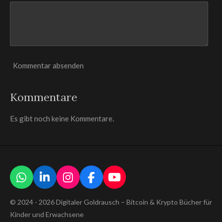
Kommentar absenden
Kommentare
Es gibt noch keine Kommentare.
W
L
I
F
Y
h
i
n
a
o
© 2024 - 2026 Digitaler Goldrausch – Bitcoin & Krypto Bücher für
a
n
s
c
u
t
k
t
e
T
Kinder und Erwachsene