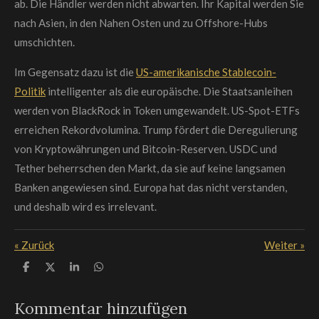
ab. Die Händler werden nicht abwarten. Ihr Kapital werden Sie
nach Asien, in den Nahen Osten und zu Offshore-Hubs
umschichten.
Im Gegensatz dazu ist die
US-amerikanische Stablecoin-
Politik
intelligenter als die europäische. Die Staatsanleihen
werden von BlackRock in Token umgewandelt. US-Spot-ETFs
erreichen Rekordvolumina. Trump fördert die Deregulierung
von Kryptowährungen und Bitcoin-Reserven. USDC und
Tether beherrschen den Markt, da sie auf keine langsamen
Banken angewiesen sind. Europa hat das nicht verstanden,
und deshalb wird es irrelevant.
«
Zurück
Weiter
»
T
T
T
T
e
e
e
e
i
i
i
i
l
l
l
l
Kommentar hinzufügen
e
e
e
e